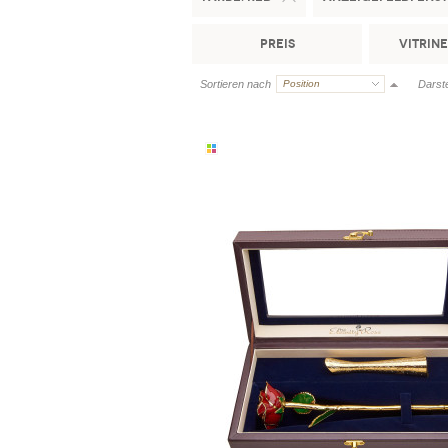
Preis
Vitrin
Sortieren nach
Position
Darste