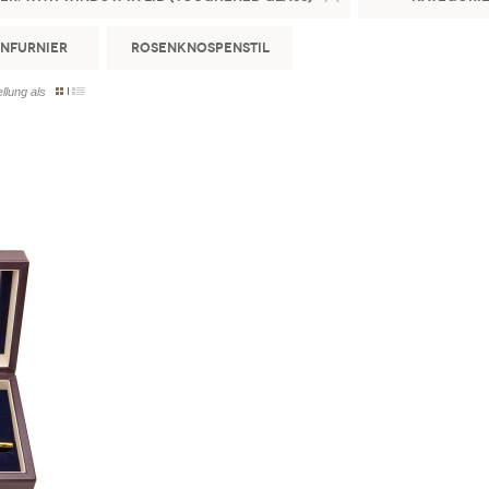
enfurnier
Rosenknospenstil
llung als