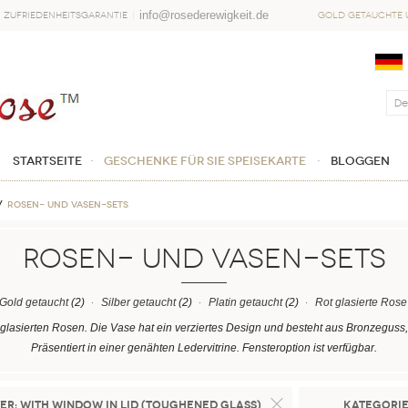
info@rosederewigkeit.de
Zufriedenheitsgarantie
Gold getauchte u
Startseite
Geschenke für sie Speisekarte
Bloggen
Rosen- und Vasen-Sets
Rosen- und Vasen-Sets
Gold getaucht
(2)
Silber getaucht
(2)
Platin getaucht
(2)
Rot glasierte Rose
 rot glasierten Rosen. Die Vase hat ein verziertes Design und besteht aus Bronzeguss
Präsentiert in einer genähten Ledervitrine. Fensteroption ist verfügbar.
er:
With Window in Lid (Toughened Glass)
Kategori