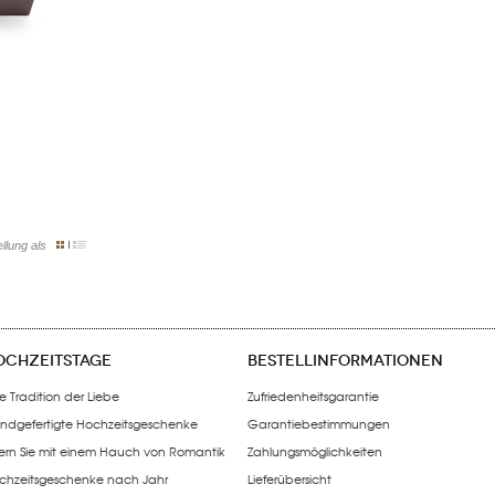
llung als
OCHZEITSTAGE
BESTELLINFORMATIONEN
e Tradition der Liebe
Zufriedenheitsgarantie
ndgefertigte Hochzeitsgeschenke
Garantiebestimmungen
iern Sie mit einem Hauch von Romantik
Zahlungsmöglichkeiten
chzeitsgeschenke nach Jahr
Lieferübersicht