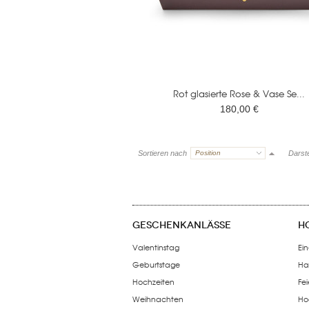
Rot glasierte Rose & Vase Se...
180,00 €
Sortieren nach
Position
Darste
GESCHENKANLÄSSE
H
Valentinstag
Ein
Geburtstage
Ha
Hochzeiten
Fe
Weihnachten
Ho