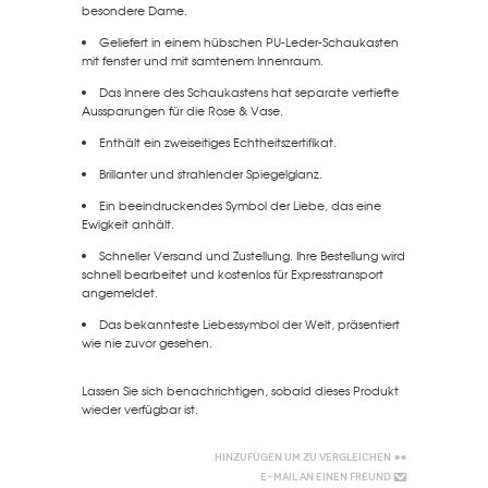
besondere Dame.
Geliefert in einem hübschen PU-Leder-Schaukasten
mit fenster und mit samtenem Innenraum.
Das Innere des Schaukastens hat separate vertiefte
Aussparungen für die Rose & Vase.
Enthält ein zweiseitiges Echtheitszertifikat.
Brillanter und strahlender Spiegelglanz.
Ein beeindruckendes Symbol der Liebe, das eine
Ewigkeit anhält.
Schneller Versand und Zustellung. Ihre Bestellung wird
schnell bearbeitet und kostenlos für Expresstransport
angemeldet.
Das bekannteste Liebessymbol der Welt, präsentiert
wie nie zuvor gesehen.
Lassen Sie sich benachrichtigen, sobald dieses Produkt
wieder verfügbar ist.
Hinzufügen um zu vergleichen
E-Mail an einen Freund