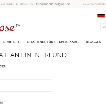
info@rosederewigkeit.de
Zufriedenheitsgarantie
Gold getauchte u
Startseite
Geschenke für sie Speisekarte
Bloggen
ail an einen Freund
der:
*
ht:
*