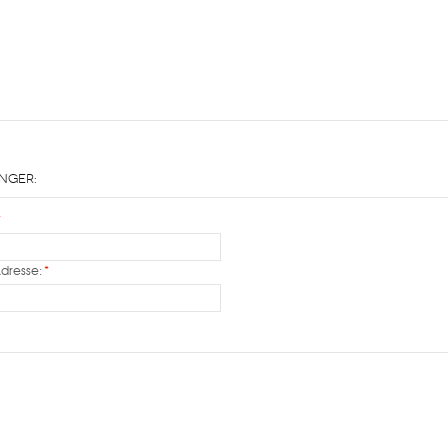
nger:
*
Adresse:
*